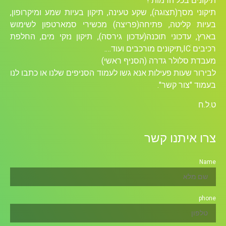
תיקונים בכל הרמות !
תיקוני מסך(תצוגה), שקע טעינה, תיקון בעיות שמע ומיקרופון,
בעיות קליטה, פתיחה(פריצה) מכשירי סמארטפון לשימוש
בארץ, עדכוני תוכנה(עדכון גירסה), תיקון נזקי מים, החלפת
רכיבים ICׁ,תיקונים מורכבים ועוד….
מעבדת סלולר גדרה (הסניף ראשי)
לבירור שעות פעילות אנא גשו לעמוד הסניפים שלנו או כתבו לנו
בעמוד "צור קשר".
ט.ל.ח
צרו איתנו קשר
Name
phone