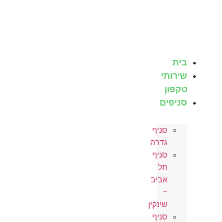
לג
תוכן
בית
שירותי
טקפון
סניפים
סניף
גדרה
סניף
תל
אביב
–
שינקין
סניף