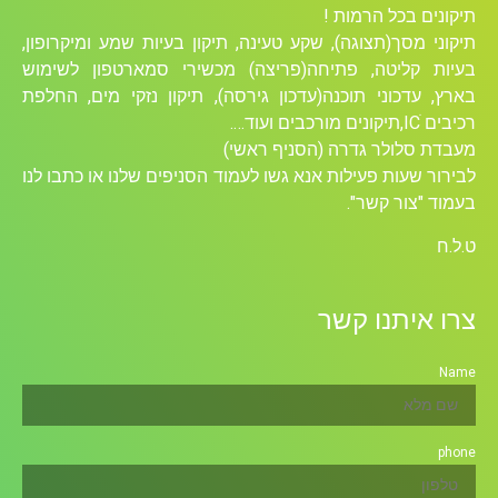
תיקונים בכל הרמות !
תיקוני מסך(תצוגה), שקע טעינה, תיקון בעיות שמע ומיקרופון,
בעיות קליטה, פתיחה(פריצה) מכשירי סמארטפון לשימוש
בארץ, עדכוני תוכנה(עדכון גירסה), תיקון נזקי מים, החלפת
רכיבים ICׁ,תיקונים מורכבים ועוד….
מעבדת סלולר גדרה (הסניף ראשי)
לבירור שעות פעילות אנא גשו לעמוד הסניפים שלנו או כתבו לנו
בעמוד "צור קשר".
ט.ל.ח
צרו איתנו קשר
Name
phone