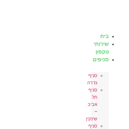
לג
תוכן
בית
שירותי
טקפון
סניפים
סניף
גדרה
סניף
תל
אביב
–
שינקין
סניף