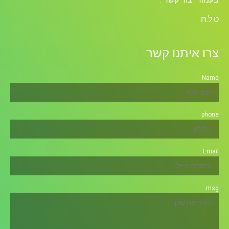
ט.ל.ח
צרו איתנו קשר
Name
phone
Email
msg