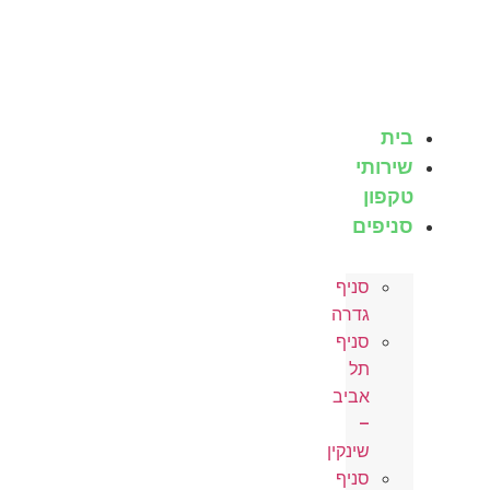
לג
תוכן
בית
שירותי
טקפון
סניפים
סניף
גדרה
סניף
תל
אביב
–
שינקין
סניף