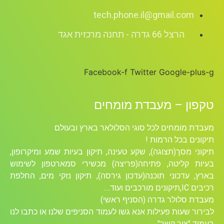
tech.phone.il@gmail.com
הרצל 66 גדרה - תחנה מרכזית אגד
Facebook-f
Twitter
Google-plus-g
טקפון – מעבדת מומחים
מעבדת מומחים לכל סוגי הסלולאר בארץ ובעולם
תיקונים בכל הרמות !
תיקוני מסך(תצוגה), שקע טעינה, תיקון בעיות שמע ומיקרופון,
בעיות קליטה, פתיחה(פריצה) מכשירי סמארטפון לשימוש
בארץ, עדכוני תוכנה(עדכון גירסה), תיקון נזקי מים, החלפת
רכיבים ICׁ,תיקונים מורכבים ועוד….
מעבדת סלולר גדרה (הסניף ראשי)
לבירור שעות פעילות אנא גשו לעמוד הסניפים שלנו או כתבו לנו
בעמוד "צור קשר".