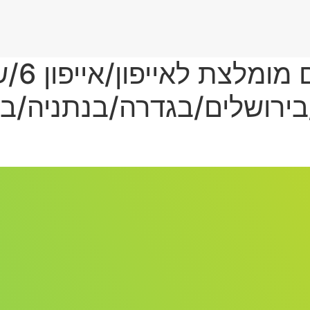
מעבדת תיקונים מ
ירושלים/בגדרה/בנתניה/בפ