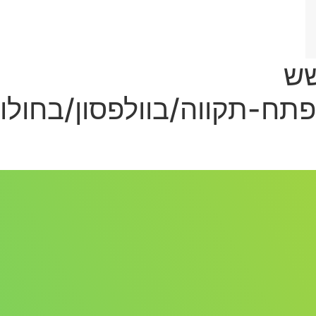
ומלצת לאייפון/אייפון 6/שש
תח-תקווה/בוולפסון/בחולו