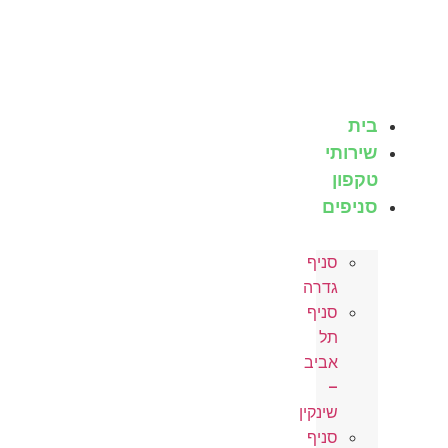
לג
תוכן
בית
שירותי
טקפון
סניפים
סניף
גדרה
סניף
תל
אביב
–
שינקין
סניף