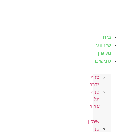
לג
תוכן
בית
שירותי
טקפון
סניפים
סניף
גדרה
סניף
תל
אביב
–
שינקין
סניף