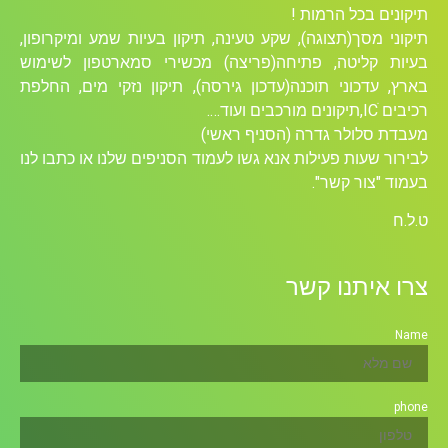
תיקונים בכל הרמות !
תיקוני מסך(תצוגה), שקע טעינה, תיקון בעיות שמע ומיקרופון,
בעיות קליטה, פתיחה(פריצה) מכשירי סמארטפון לשימוש
בארץ, עדכוני תוכנה(עדכון גירסה), תיקון נזקי מים, החלפת
רכיבים ICׁ,תיקונים מורכבים ועוד….
מעבדת סלולר גדרה (הסניף ראשי)
לבירור שעות פעילות אנא גשו לעמוד הסניפים שלנו או כתבו לנו
בעמוד "צור קשר".
ט.ל.ח
צרו איתנו קשר
Name
phone