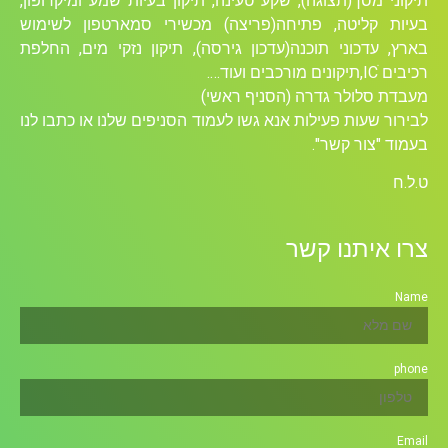
תיקוני מסך(תצוגה), שקע טעינה, תיקון בעיות שמע ומיקרופון,
בעיות קליטה, פתיחה(פריצה) מכשירי סמארטפון לשימוש
בארץ, עדכוני תוכנה(עדכון גירסה), תיקון נזקי מים, החלפת
רכיבים ICׁ,תיקונים מורכבים ועוד….
מעבדת סלולר גדרה (הסניף ראשי)
לבירור שעות פעילות אנא גשו לעמוד הסניפים שלנו או כתבו לנו
בעמוד "צור קשר".
ט.ל.ח
צרו איתנו קשר
Name
phone
Email