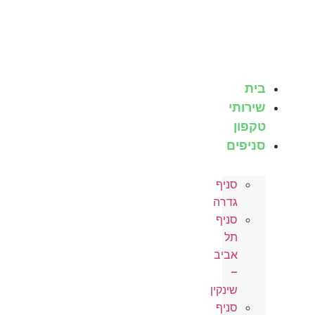
לג
תוכן
בית
שירותי
טקפון
סניפים
סניף
גדרה
סניף
תל
אביב
–
שינקין
סניף