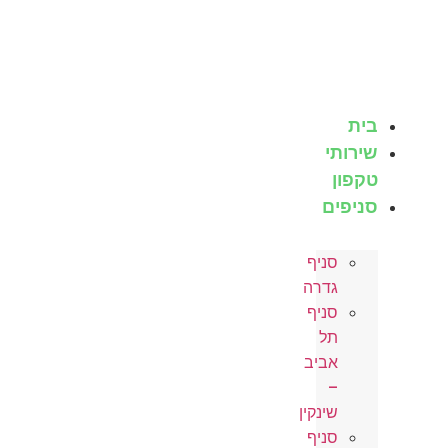
לג
תוכן
בית
שירותי
טקפון
סניפים
סניף
גדרה
סניף
תל
אביב
–
שינקין
סניף