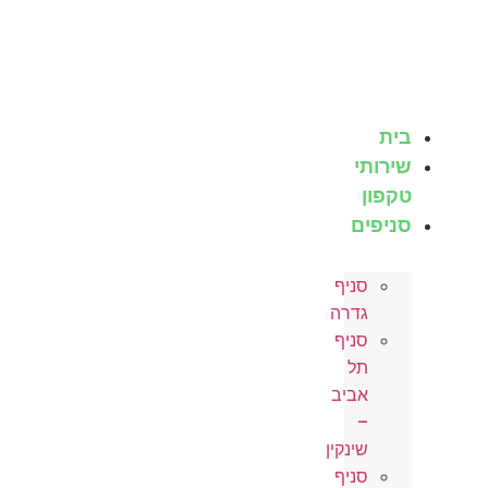
לג
תוכן
בית
שירותי
טקפון
סניפים
סניף
גדרה
סניף
תל
אביב
–
שינקין
סניף