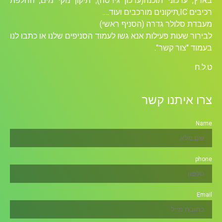
בארץ, עדכוני תוכנה(עדכון גירסה), תיקון נזקי מים, החלפת
רכיבים ICׁ,תיקונים מורכבים ועוד….
מעבדת סלולר גדרה (הסניף ראשי)
לבירור שעות פעילות אנא גשו לעמוד הסניפים שלנו או כתבו לנו
בעמוד "צור קשר".
ט.ל.ח
צרו איתנו קשר
Name
phone
Email