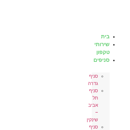
לג
תוכן
בית
שירותי
טקפון
סניפים
סניף
גדרה
סניף
תל
אביב
–
שינקין
סניף