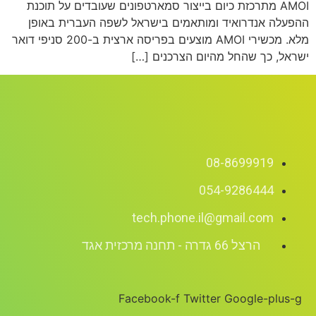
AMOI מתרכזת כיום בייצור סמארטפונים שעובדים על תוכנת
ההפעלה אנדרואיד ומותאמים בישראל לשפה העברית באופן
מלא. מכשירי AMOI מוצעים בפריסה ארצית ב-200 סניפי דואר
ישראל, כך שהחל מהיום הצרכנים […]
08-8699919
054-9286444
tech.phone.il@gmail.com
הרצל 66 גדרה - תחנה מרכזית אגד
Facebook-f
Twitter
Google-plus-g