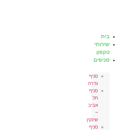
לג
תוכן
בית
שירותי
טקפון
סניפים
סניף
גדרה
סניף
תל
אביב
–
שינקין
סניף