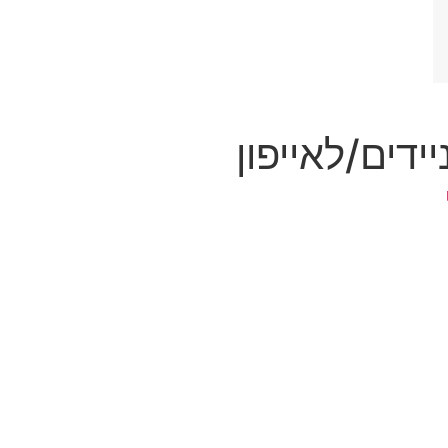
דים/לאייפון