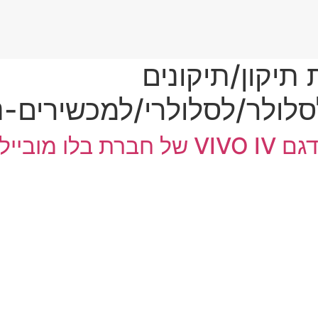
יקון/תיקונים
לולר/לסלולרי/למכשירים-ניי
 מובייל