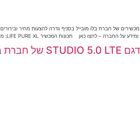
שירים של חברת בלו מובייל בסניף גדרה להצעות מחיר ובירורים נ
ו כאן תכונות המכשיר LIFE PURE XL: מסך 5.5 אינץ' Full HD מעבד […]
ו מובייל