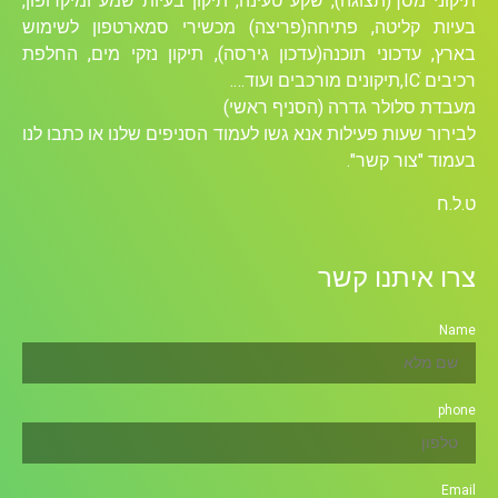
תיקוני מסך(תצוגה), שקע טעינה, תיקון בעיות שמע ומיקרופון,
בעיות קליטה, פתיחה(פריצה) מכשירי סמארטפון לשימוש
בארץ, עדכוני תוכנה(עדכון גירסה), תיקון נזקי מים, החלפת
רכיבים ICׁ,תיקונים מורכבים ועוד….
מעבדת סלולר גדרה (הסניף ראשי)
לבירור שעות פעילות אנא גשו לעמוד הסניפים שלנו או כתבו לנו
בעמוד "צור קשר".
ט.ל.ח
צרו איתנו קשר
Name
phone
Email