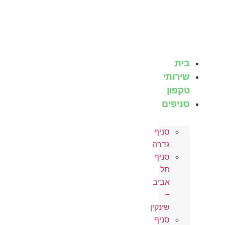
לג
תוכן
בית
שירותי
טקפון
סניפים
סניף
גדרה
סניף
תל
אביב
–
שינקין
סניף