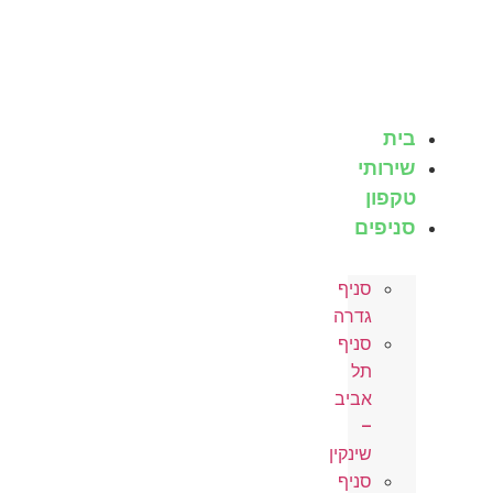
לג
תוכן
בית
שירותי
טקפון
סניפים
סניף
גדרה
סניף
תל
אביב
–
שינקין
סניף