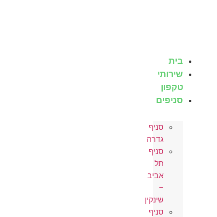
לג
תוכן
בית
שירותי
טקפון
סניפים
סניף
גדרה
סניף
תל
אביב
–
שינקין
סניף