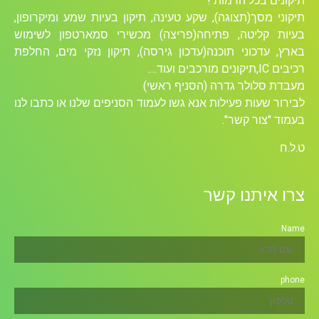
תיקונים בכל הרמות !
תיקוני מסך(תצוגה), שקע טעינה, תיקון בעיות שמע ומיקרופון,
בעיות קליטה, פתיחה(פריצה) מכשירי סמארטפון לשימוש
בארץ, עדכוני תוכנה(עדכון גירסה), תיקון נזקי מים, החלפת
רכיבים ICׁ,תיקונים מורכבים ועוד….
מעבדת סלולר גדרה (הסניף ראשי)
לבירור שעות פעילות אנא גשו לעמוד הסניפים שלנו או כתבו לנו
בעמוד "צור קשר".
ט.ל.ח
צרו איתנו קשר
Name
phone