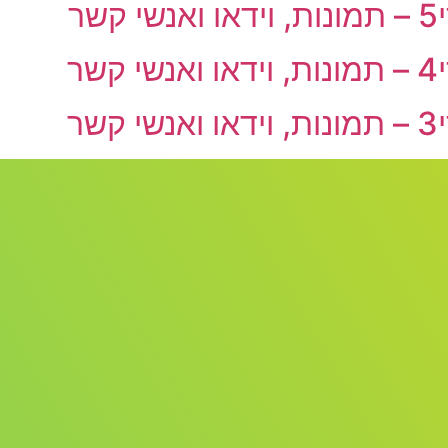
ר
ר
ר