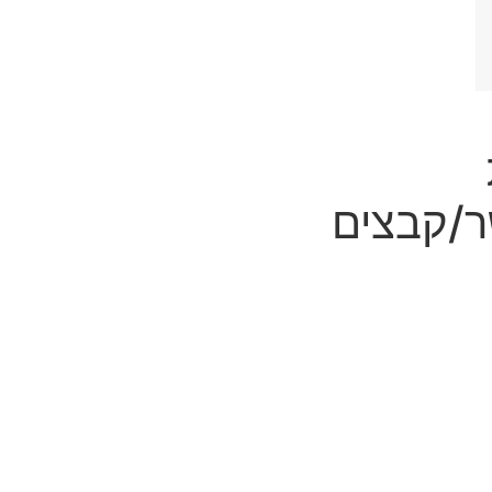
שר/קבצים