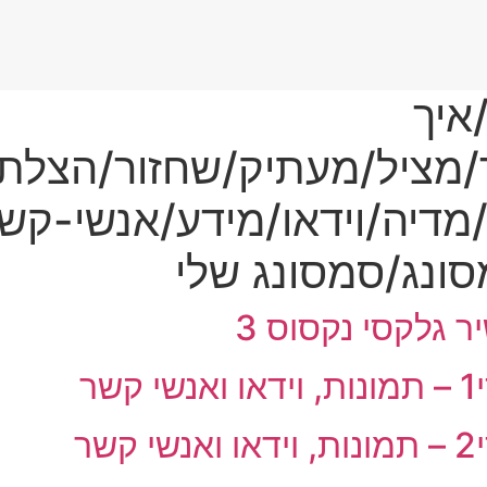
איך
/מציל/מעתיק/שחזור/הצלת
ת/מדיה/וידאו/מידע/אנשי-ק
ונג/סמסונג שלי
 גלקסי נקסוס 3
ר
ר