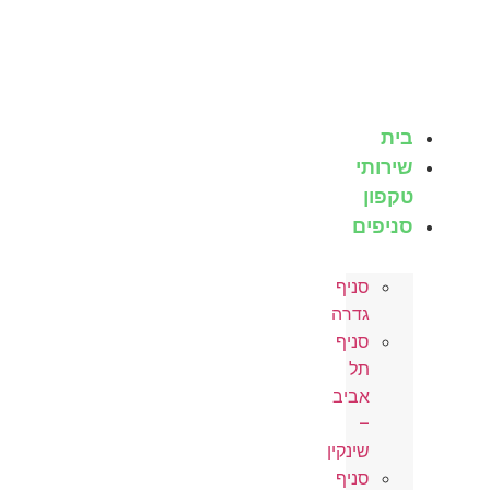
לג
תוכן
בית
שירותי
טקפון
סניפים
סניף
גדרה
סניף
תל
אביב
–
שינקין
סניף