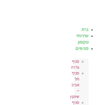
לג
תוכן
בית
שירותי
טקפון
סניפים
סניף
גדרה
סניף
תל
אביב
–
שינקין
סניף