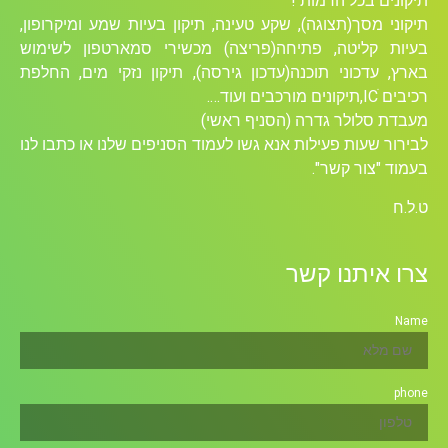
תיקונים בכל הרמות !
תיקוני מסך(תצוגה), שקע טעינה, תיקון בעיות שמע ומיקרופון,
בעיות קליטה, פתיחה(פריצה) מכשירי סמארטפון לשימוש
בארץ, עדכוני תוכנה(עדכון גירסה), תיקון נזקי מים, החלפת
רכיבים ICׁ,תיקונים מורכבים ועוד….
מעבדת סלולר גדרה (הסניף ראשי)
לבירור שעות פעילות אנא גשו לעמוד הסניפים שלנו או כתבו לנו
בעמוד "צור קשר".
ט.ל.ח
צרו איתנו קשר
Name
phone