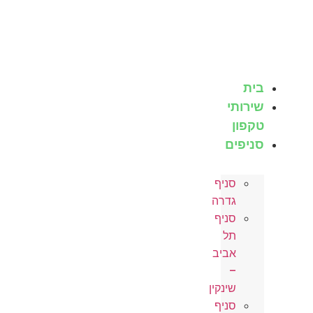
לג
תוכן
בית
שירותי
טקפון
סניפים
סניף
גדרה
סניף
תל
אביב
–
שינקין
סניף