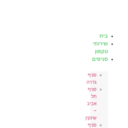
לג
תוכן
בית
שירותי
טקפון
סניפים
סניף
גדרה
סניף
תל
אביב
–
שינקין
סניף