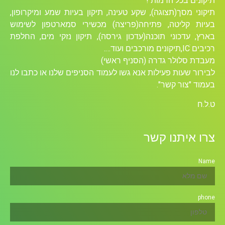
תיקונים בכל הרמות !
תיקוני מסך(תצוגה), שקע טעינה, תיקון בעיות שמע ומיקרופון,
בעיות קליטה, פתיחה(פריצה) מכשירי סמארטפון לשימוש
בארץ, עדכוני תוכנה(עדכון גירסה), תיקון נזקי מים, החלפת
רכיבים ICׁ,תיקונים מורכבים ועוד….
מעבדת סלולר גדרה (הסניף ראשי)
לבירור שעות פעילות אנא גשו לעמוד הסניפים שלנו או כתבו לנו
בעמוד "צור קשר".
ט.ל.ח
צרו איתנו קשר
Name
phone