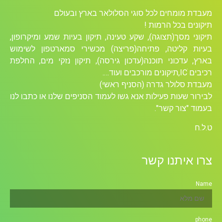
מעבדת מומחים לכל סוגי הסלולאר בארץ ובעולם
תיקונים בכל הרמות !
תיקוני מסך(תצוגה), שקע טעינה, תיקון בעיות שמע ומיקרופון,
בעיות קליטה, פתיחה(פריצה) מכשירי סמארטפון לשימוש
בארץ, עדכוני תוכנה(עדכון גירסה), תיקון נזקי מים, החלפת
רכיבים ICׁ,תיקונים מורכבים ועוד….
מעבדת סלולר גדרה (הסניף ראשי)
לבירור שעות פעילות אנא גשו לעמוד הסניפים שלנו או כתבו לנו
בעמוד "צור קשר".
ט.ל.ח
צרו איתנו קשר
Name
phone