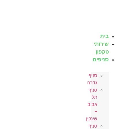
לג
תוכן
בית
שירותי
טקפון
סניפים
סניף
גדרה
סניף
תל
אביב
–
שינקין
סניף