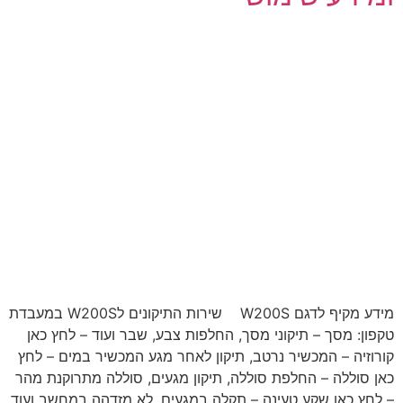
מידע מקיף לדגם W200S שירות התיקונים לW200S במעבדת
טקפון: מסך – תיקוני מסך, החלפות צבע, שבר ועוד – לחץ כאן
קורוזיה – המכשיר נרטב, תיקון לאחר מגע המכשיר במים – לחץ
כאן סוללה – החלפת סוללה, תיקון מגעים, סוללה מתרוקנת מהר
– לחץ כאן שקע טעינה – תקלה במגעים, לא מזדהה במחשב ועוד