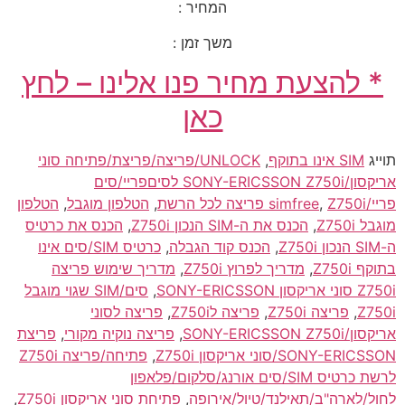
המחיר :
משך זמן :
* להצעת מחיר פנו אלינו – לחץ
כאן
תוייג
SIM אינו בתוקף
,
UNLOCK/פריצה/פריצת/פתיחה סוני
אריקסון/SONY-ERICSSON Z750i לסיםפריי/סים
פריי/simfree
Z750i פריצה לכל הרשת
,
,
הטלפון מוגבל
,
הטלפון
מוגבל Z750i
,
הכנס את ה-SIM הנכון Z750i
,
הכנס את כרטיס
ה-SIM הנכון Z750i
,
הכנס קוד הגבלה
,
כרטיס SIM/סים אינו
בתוקף Z750i
,
מדריך לפרוץ Z750i
,
מדריך שימוש פריצה
Z750i סוני אריקסון SONY-ERICSSON
,
סים/SIM שגוי מוגבל
Z750i
,
פריצה Z750i
,
פריצה לZ750i
,
פריצה לסוני
אריקסון/SONY-ERICSSON Z750i
,
פריצה נוקיה מקורי
,
פריצת
SONY-ERICSSON/סוני אריקסון Z750i
,
פתיחה/פריצה Z750i
לרשת כרטיס SIM/סים אורנג/סלקום/פלאפון
לחול/לארה"ב/תאילנד/טיול/אירופה
,
פתיחת סוני אריקסון Z750i
,