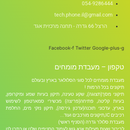
054-9286444
tech.phone.il@gmail.com
הרצל 66 גדרה - תחנה מרכזית אגד
Facebook-f
Twitter
Google-plus-g
טקפון – מעבדת מומחים
מעבדת מומחים לכל סוגי הסלולאר בארץ ובעולם
תיקונים בכל הרמות !
תיקוני מסך(תצוגה), שקע טעינה, תיקון בעיות שמע ומיקרופון,
בעיות קליטה, פתיחה(פריצה) מכשירי סמארטפון לשימוש
בארץ, עדכוני תוכנה(עדכון גירסה), תיקון נזקי מים, החלפת
רכיבים ICׁ,תיקונים מורכבים ועוד….
מעבדת סלולר גדרה (הסניף ראשי)
לבירור שעות פעילות אנא גשו לעמוד הסניפים שלנו או כתבו לנו