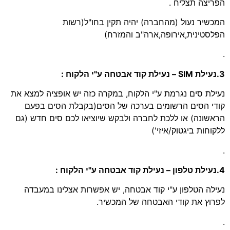
הפריצה תצליח .
המכשיר נעול (מהחברה) יהיה תקין בחו"ל(רשות
הפלסטינית,אירופה,ארה"ב והמזרח)
.
3.נעילת SIM – נעילת קוד אבטחה ע"י הלקוח :
נעילת סים נגרמת ע"י הלקוח, במקרה כזה יש אופציה למצא את
קודי הסים הרשומים בערכה של הסים(בקבלת הסים בפעם
הראשונה) או ללכת לחברה ולבקש שיוציאו לכם סים חדש (גם
ללקוחות ביגטוק/איזי')
.
4.נעילת טלפון – נעילת קוד אבטחה ע"י הלקוח :
נעילה הטלפון ע"י קוד אבטחה, יש אפשרות אצלינו במעבדה
לפרוץ את קודי האבטחה של המכשיר.
.