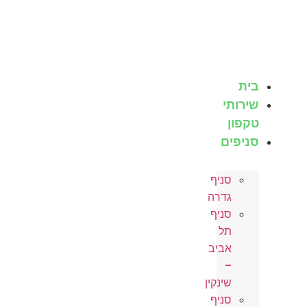
לג
תוכן
בית
שירותי
טקפון
סניפים
סניף
גדרה
סניף
תל
אביב
–
שינקין
סניף