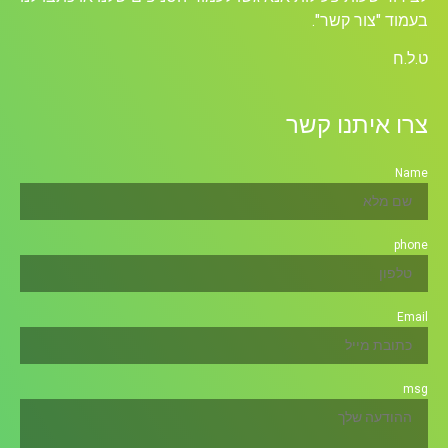
בעמוד "צור קשר".
ט.ל.ח
צרו איתנו קשר
Name
phone
Email
msg