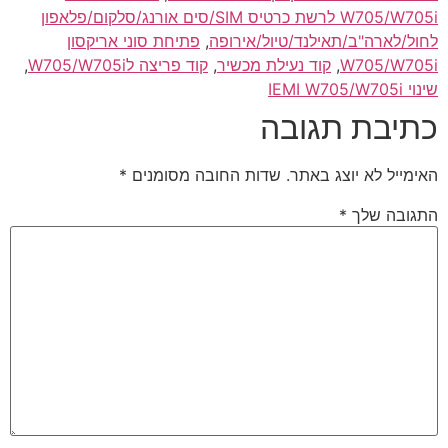
W705/W705i לרשת כרטיס SIM/סים אורנג/סלקום/פלאפון
לחול/לארה"ב/תאילנד/טיול/אירופה
,
פתיחת סוני אריקסון
W705/W705i
,
קוד נעילת מכשיר
,
קוד פריצה לW705/W705i
,
שינוי IEMI W705/W705i
כתיבת תגובה
האימייל לא יוצג באתר.
שדות החובה מסומנים
*
התגובה שלך
*