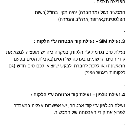
הפריצה תצליח .
המכשיר נעול (מהחברה) יהיה תקין בחו"ל(רשות
הפלסטינית,אירופה,ארה"ב והמזרח)
.
3.נעילת SIM – נעילת קוד אבטחה ע"י הלקוח :
נעילת סים נגרמת ע"י הלקוח, במקרה כזה יש אופציה למצא את
קודי הסים הרשומים בערכה של הסים(בקבלת הסים בפעם
הראשונה) או ללכת לחברה ולבקש שיוציאו לכם סים חדש (גם
ללקוחות ביגטוק/איזי')
.
4.נעילת טלפון – נעילת קוד אבטחה ע"י הלקוח :
נעילה הטלפון ע"י קוד אבטחה, יש אפשרות אצלינו במעבדה
לפרוץ את קודי האבטחה של המכשיר.
.