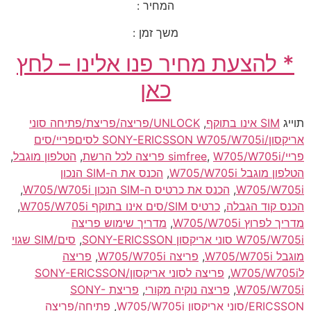
המחיר :
משך זמן :
* להצעת מחיר פנו אלינו – לחץ
כאן
תוייג
SIM אינו בתוקף
,
UNLOCK/פריצה/פריצת/פתיחה סוני
אריקסון/SONY-ERICSSON W705/W705i לסיםפריי/סים
פריי/simfree
W705/W705i פריצה לכל הרשת
,
,
הטלפון מוגבל
,
הטלפון מוגבל W705/W705i
,
הכנס את ה-SIM הנכון
W705/W705i
,
הכנס את כרטיס ה-SIM הנכון W705/W705i
,
הכנס קוד הגבלה
,
כרטיס SIM/סים אינו בתוקף W705/W705i
,
מדריך לפרוץ W705/W705i
,
מדריך שימוש פריצה
W705/W705i סוני אריקסון SONY-ERICSSON
,
סים/SIM שגוי
מוגבל W705/W705i
,
פריצה W705/W705i
,
פריצה
לW705/W705i
,
פריצה לסוני אריקסון/SONY-ERICSSON
W705/W705i
,
פריצה נוקיה מקורי
,
פריצת SONY-
ERICSSON/סוני אריקסון W705/W705i
,
פתיחה/פריצה