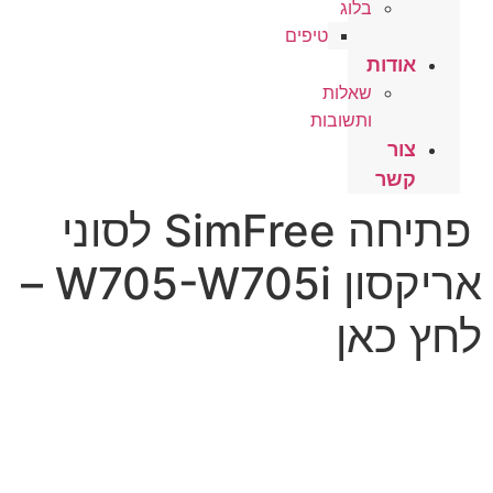
בלוג
טיפים
אודות
שאלות
ותשובות
צור
קשר
פתיחה SimFree לסוני
אריקסון W705-W705i –
לחץ כאן