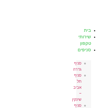
לג
תוכן
בית
שירותי
טקפון
סניפים
סניף
גדרה
סניף
תל
אביב
–
שינקין
סניף