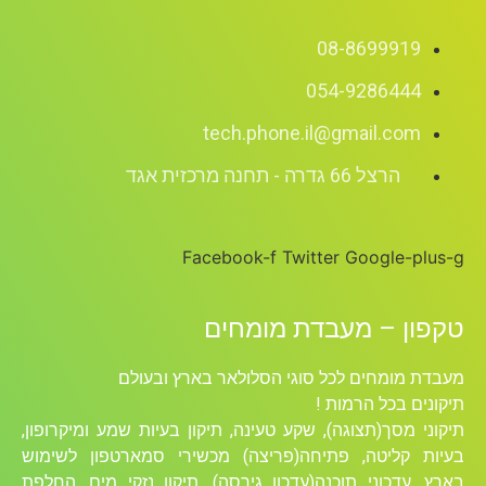
08-8699919
054-9286444
tech.phone.il@gmail.com
הרצל 66 גדרה - תחנה מרכזית אגד
Facebook-f
Twitter
Google-plus-g
טקפון – מעבדת מומחים
מעבדת מומחים לכל סוגי הסלולאר בארץ ובעולם
תיקונים בכל הרמות !
תיקוני מסך(תצוגה), שקע טעינה, תיקון בעיות שמע ומיקרופון,
בעיות קליטה, פתיחה(פריצה) מכשירי סמארטפון לשימוש
בארץ, עדכוני תוכנה(עדכון גירסה), תיקון נזקי מים, החלפת