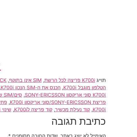
*
תוייג
K700i פריצה לכל הרשת
,
SIM אינו בתוקף
,
UNLOCK/פריצה/פריצת/פתיחה סו
הטלפון מוגבל K700i
,
הכנס את ה-SIM הנכון K700i
,
K700i סוני אריקסון SONY-ERICSSON
,
סים/SIM שגוי מוגבל K700i
פריצת SONY-ERICSSON/סוני אריקסון K700i
,
פתיחה/פריצה K700i לר
K700i
,
קוד נעילת מכשיר
,
קוד פריצה לK700i
,
שינוי IEMI K700i
כתיבת תגובה
האימייל לא יוצג באתר.
שדות החובה מסומנים
*