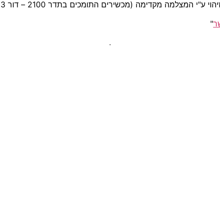
ר
"
.