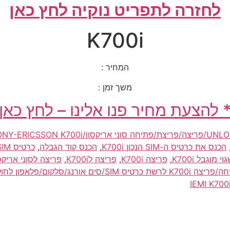
לחזרה לתפריט נוקיה לחץ כאן
K700i
המחיר :
משך זמן :
 להצעת מחיר פנו אלינו – לחץ כאן
ני אריקסון/SONY-ERICSSON K700i לסיםפריי/סים פריי/simfree
הכנס את כרטיס ה-SIM הנכון K700i
,
הכנס קוד הגבלה
,
כרטיס SIM/סים אינו בתוקף K700i
,
פריצה K700i
,
פריצה לK700i
,
פריצה לסוני אריקסון/RICSSON K700i
שת כרטיס SIM/סים אורנג/סלקום/פלאפון לחול/לארה"ב/תאילנד/טיול/אירופה