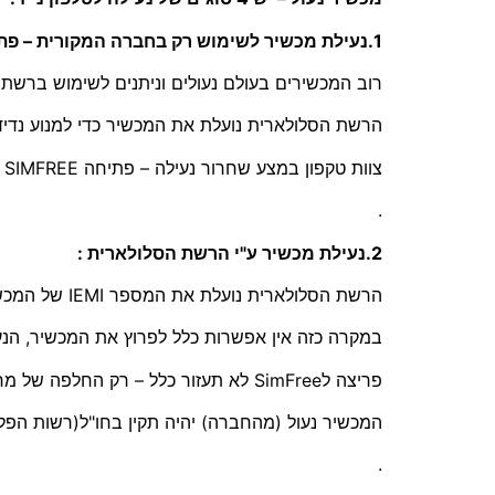
1.נעילת מכשיר לשימוש רק בחברה המקורית – פתיחה לסים פריי SimFree :
רוב המכשירים בעולם נעולים וניתנים לשימוש ברש
הרשת הסלולארית נועלת את המכשיר כדי למנוע נדי
צוות טקפון במצע שחרור נעילה – פתיחה SIMFREE לשימוש בכל הרשתות.
.
2.נעילת מכשיר ע"י הרשת הסלולארית :
הרשת הסלולארית נועלת את המספר IEMI של המכשיר – במקרים של דווח של אובדן או מכשיר גנוב… ועוד
במקרה כזה אין אפשרות כלל לפרוץ את המכשיר, הנע
פריצה לSimFree לא תעזור כלל – רק החלפה של מח המכשיר הפריצה תצליח .
המכשיר נעול (מהחברה) יהיה תקין בחו"ל(רשות הפל
.