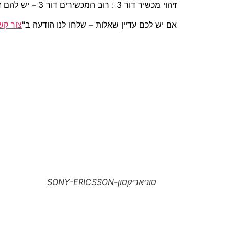
זיהוי מכשיר דור 3 : רוב המכשירים דור 3 – יש להם זיהוי ע"י המצלמה מקדימה (מכשירים התומכים בתדר 2100 – דור 3).
אם יש לכם עדיין שאלות – שלחו לנו הודעה ב"
צור קש
סוניאריקסון-SONY-ERICSSON