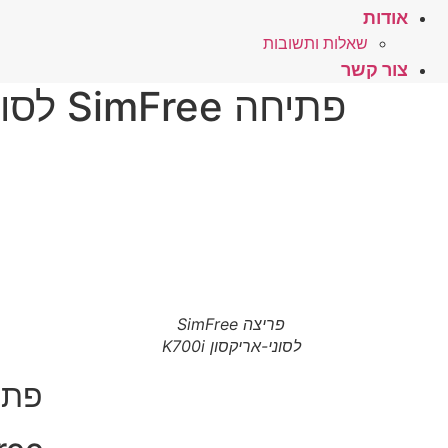
אודות
שאלות ותשובות
צור קשר
פתיחה SimFree לסוניאריקסון K700i – לחץ כאן
פריצה SimFree
לסוני-אריקסון K700i
פתיחה ERICSSON