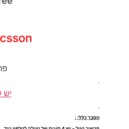
SimFree – פת
y-Ericsson
פת
.
יש ל
.
הסבר כללי :
מכשיר נעול – יש 4 סוגים של נעילה לטלפון נייד.