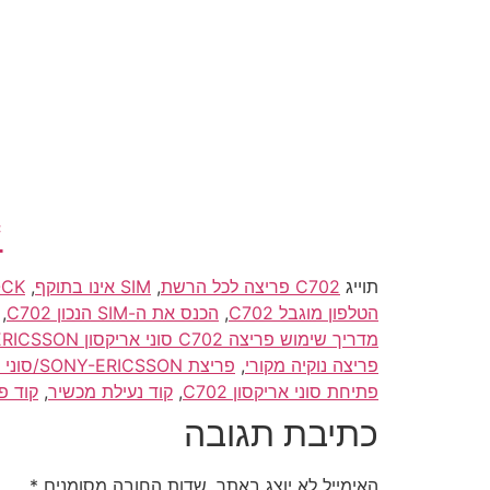
*
תוייג
C702 פריצה לכל הרשת
,
SIM אינו בתוקף
,
UNLOCK/פריצה/פריצת/פתיחה סוני
הטלפון מוגבל C702
,
הכנס את ה-SIM הנכון C702
,
מדריך שימוש פריצה C702 סוני אריקסון SONY-ERICSSON
פריצה נוקיה מקורי
,
פריצת SONY-ERICSSON/סוני אריקסון C702
פתיחת סוני אריקסון C702
,
קוד נעילת מכשיר
,
קוד פרי
כתיבת תגובה
האימייל לא יוצג באתר.
שדות החובה מסומנים
*