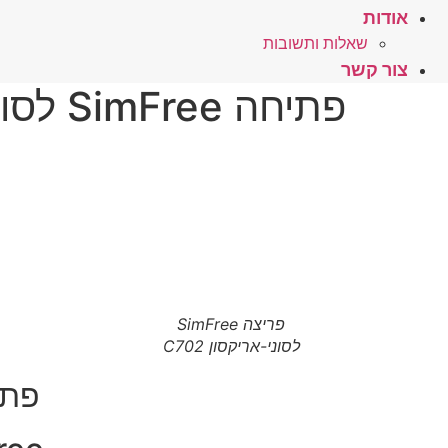
אודות
שאלות ותשובות
צור קשר
פתיחה SimFree לסוני אריקסון C702 – לחץ כאן
פריצה SimFree
לסוני-אריקסון C702
פתיחה RICSSON