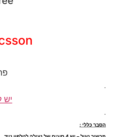
SimFree – פת
-Ericsson
פת
.
יש ל
.
הסבר כללי :
מכשיר נעול – יש 4 סוגים של נעילה לטלפון נייד.