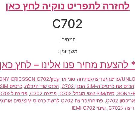
לחזרה לתפריט נוקיה לחץ כאן
C702
המחיר :
משך זמן :
 להצעת מחיר פנו אלינו – לחץ כאן
 אריקסון/SONY-ERICSSON C702 לסיםפריי/סים פריי/simfree
הכנס את כרטיס ה-SIM הנכון C702
,
הכנס קוד הגבלה
,
כרטיס SIM/סים אינו בתוקף C702
,
סים/SIM שגוי מוגבל C702
,
פריצה C702
,
פריצה לC702
,
פתיחה/פריצה C702 לרשת כרטיס SIM/סים אורנג/סלקום/פלאפון לחול/לארה"ב/תאילנד/טיול/אירופה
צה לC702
,
שינוי IEMI C702