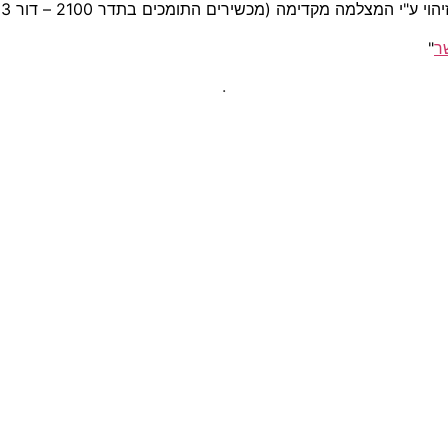
ר
"
.