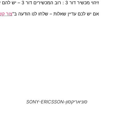
זיהוי מכשיר דור 3 : רוב המכשירים דור 3 – יש להם זיהוי ע"י המצלמה מקדימה (מכשירים התומכים בתדר 2100 – דור 3).
אם יש לכם עדיין שאלות – שלחו לנו הודעה ב"
צור קש
סוניאריקסון-SONY-ERICSSON