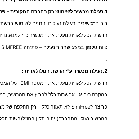
1.נעילת מכשיר לשימוש רק בחברה המקורית – פתיחה לסים פריי SimFree :
רוב המכשירים בעולם נעולים וניתנים לשימוש ברש
הרשת הסלולארית נועלת את המכשיר כדי למנוע נדי
צוות טקפון במצע שחרור נעילה – פתיחה SIMFREE לשימוש בכל הרשתות.
.
2.נעילת מכשיר ע"י הרשת הסלולארית :
הרשת הסלולארית נועלת את המספר IEMI של המכשיר – במקרים של דווח של אובדן או מכשיר גנוב… ועוד
במקרה כזה אין אפשרות כלל לפרוץ את המכשיר, הנע
פריצה לSimFree לא תעזור כלל – רק החלפה של מח המכשיר הפריצה תצליח .
המכשיר נעול (מהחברה) יהיה תקין בחו"ל(רשות הפל
.