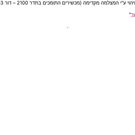
ר
"
.