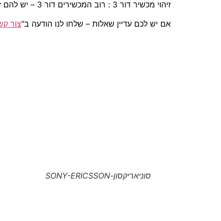
זיהוי מכשיר דור 3 : רוב המכשירים דור 3 – יש להם זיהוי ע"י המצלמה מקדימה (מכשירים התומכים בתדר 2100 – דור 3).
אם יש לכם עדיין שאלות – שלחו לנו הודעה ב"
צור קש
סוניאריקסון-SONY-ERICSSON