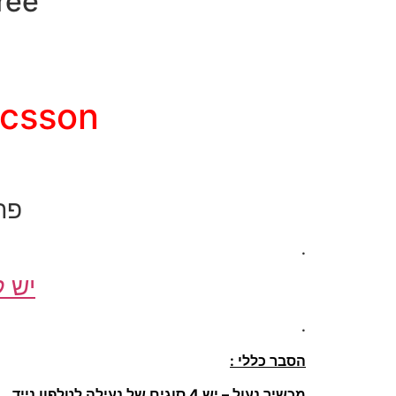
SimFree – פת
y-Ericsson
פת
.
יש ל
.
הסבר כללי :
מכשיר נעול – יש 4 סוגים של נעילה לטלפון נייד.