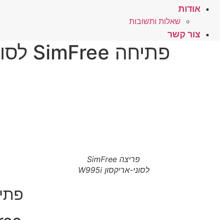
אודות
שאלות ותשובות
צור קשר
פתיחה SimFree לסוני אריקסון W995i – לחץ כאן
פריצה SimFree
לסוני-אריקסון W995i
פתיחה Y ERICSSON