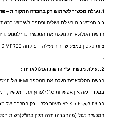
1.נעילת מכשיר לשימוש רק בחברה המקורית – פתיחה לסים פריי SimFree :
רוב המכשירים בעולם נעולים וניתנים לשימוש ברש
הרשת הסלולארית נועלת את המכשיר כדי למנוע נדי
צוות טקפון במצע שחרור נעילה – פתיחה SIMFREE לשימוש בכל הרשתות.
.
2.נעילת מכשיר ע"י הרשת הסלולארית :
הרשת הסלולארית נועלת את המספר IEMI של המכשיר – במקרים של דווח של אובדן או מכשיר גנוב… ועוד
במקרה כזה אין אפשרות כלל לפרוץ את המכשיר, הנע
פריצה לSimFree לא תעזור כלל – רק החלפה של מח המכשיר הפריצה תצליח .
המכשיר נעול (מהחברה) יהיה תקין בחו"ל(רשות הפל
.