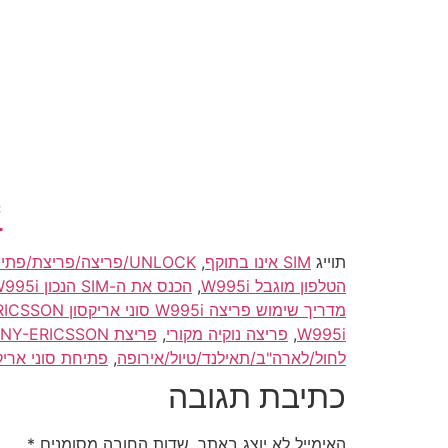
*
תוייג
SIM אינו בתוקף
,
UNLOCK/פריצה/פריצת/פתיחה סוני אריקסון/SONY-ERICSSON W995i לסיםפריי/סים פריי/simfree
הטלפון מוגבל W995i
,
הכנס את ה-SIM הנכון W995i
מדריך שימוש פריצה W995i סוני אריקסון SONY-ERICSSON
W995i
,
פריצה נוקיה מקורי
,
פריצת SONY-ERICSSON/סוני אריקסון W995i
לחול/לארה"ב/תאילנד/טיול/אירופה
,
פתיחת סוני אריקסון 
כתיבת תגובה
האימייל לא יוצג באתר.
שדות החובה מסומנים
*