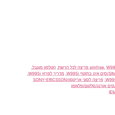
ריצה לכל הרשת
,
,
הטלפון מוגבל
,
,
מדריך לפרוץ W995i
,
,
פריצה לסוני אריקסון/SONY-ERICSSON
תיחה/פריצה W995i לרשת כרטיס SIM/סים אורנג/סלקום/פלאפון