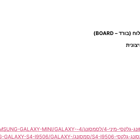
רד – BOARD)
צונית
החלפה/החלפת שקע/טקע טעינה/הטענה לסמסונג-גלקסי-מיני-4/ל
סמסונג-גלקסי/סמסונג-גלקסי-S4-I9506/סמסונג