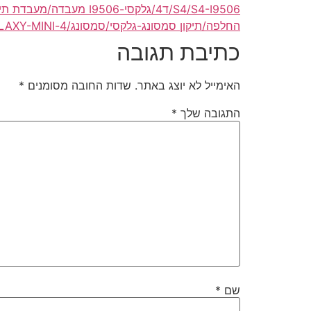
S4/S4-I9506/ד4/גלקסי-I9506 מעבדה/מעבדת תיקונים
החלפה/תיקון סמסונג-גלקסי/סמסונג/4-MINI/GALAXY/SAMSUNG-GALAXY/SAMSUNG-GALAXY-MINI/GALAXY-MINI/מיני/מיני4/גלקסי-מיני-4/4-מיני
כתיבת תגובה
האימייל לא יוצג באתר.
שדות החובה מסומנים
*
התגובה שלך
*
שם
*