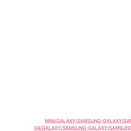
סמסונג/4-MINI/GALAXY/SAMSUNG-GALAXY/SAMSUNG-GALAXY-MINI/GALAXY-
/S4/GALAXY/SAMSUNG-GALAXY/SAMSUNG-GALAXY-S4-I9506/GALAXY-