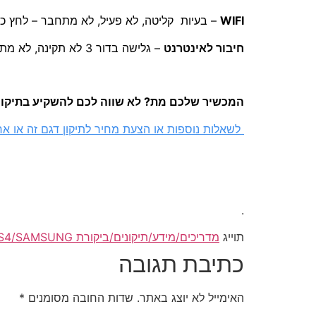
WIFI
– בעיות קליטה, לא פעיל, לא מתחבר – לחץ כא
חיבור לאינטרנט
– גלישה בדור 3 לא תקינה, לא מתחבר – לחץ כאן
המכשיר שלכם מת? לא שווה לכם להשקיע בתיקון? 
לשאלות נוספות או הצעת מחיר לתיקון דגם זה או אחר
.
תוייג
מדריכים/מידע/תיקונים/ביקורת SAMSUNG-galaxy-I9500-S4/SAMSUNG/גלקסי-I9500/ד4/I9500/גלקסי/S4/4
כתיבת תגובה
האימייל לא יוצג באתר.
שדות החובה מסומנים
*