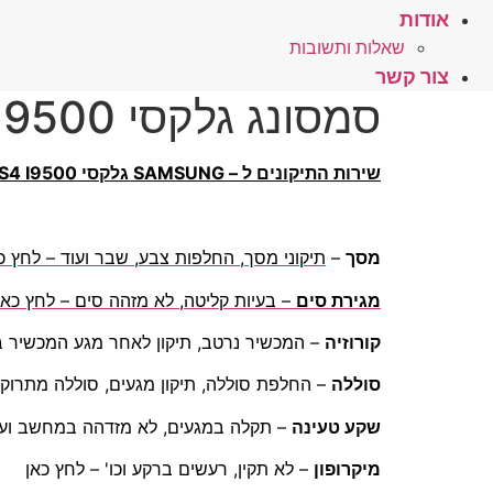
אודות
שאלות ותשובות
צור קשר
סמסונג גלקסי S4 – I9500 – תפריט שירות התיקונים
שירות התיקונים ל – SAMSUNG גלקסי S4 I9500 במעבדת טקפון:
מסך
–
תיקוני מסך, החלפות צבע, שבר ועוד – לחץ כ
מגירת סים
– בעיות קליטה, לא מזהה סים – לחץ כאן
קורוזיה
– המכשיר נרטב, תיקון לאחר מגע המכשיר ב
סוללה
– החלפת סוללה, תיקון מגעים, סוללה מתרוק
שקע טעינה
– תקלה במגעים, לא מזדהה במחשב ועוד
מיקרופון
– לא תקין, רעשים ברקע וכו' – לחץ כאן