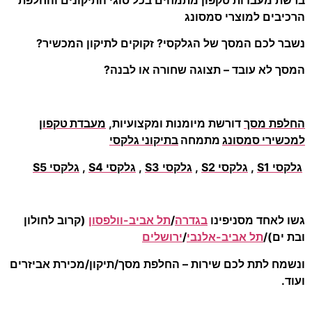
הרכיבים למוצרי סמסונג
נשבר לכם המסך של הגלקסי? זקוקים לתיקון המכשיר?
המסך לא עובד – תצוגה שחורה או לבנה?
החלפת מסך
דורשת מיומנות ומקצועיות,
מעבדת טקפון
למכשירי סמסונג
מתמחה
בתיקוני גלקסי
גלקסי S1
,
גלקסי S2
,
גלקסי S3
,
גלקסי S4
,
גלקסי S5
גשו לאחד מסניפינו
בגדרה
/
תל אביב-וולפסון
(קרוב לחולון
ובת ים)/
תל אביב-אלנבי
/
ירושלים
ונשמח לתת לכם שירות – החלפת מסך/תיקון/מכירת אביזרים
ועוד.