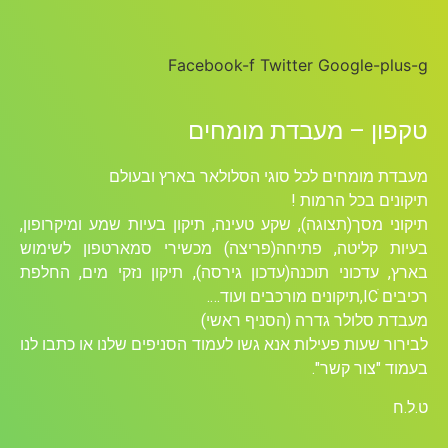
Facebook-f
Twitter
Google-plus-g
טקפון – מעבדת מומחים
מעבדת מומחים לכל סוגי הסלולאר בארץ ובעולם
תיקונים בכל הרמות !
תיקוני מסך(תצוגה), שקע טעינה, תיקון בעיות שמע ומיקרופון,
בעיות קליטה, פתיחה(פריצה) מכשירי סמארטפון לשימוש
בארץ, עדכוני תוכנה(עדכון גירסה), תיקון נזקי מים, החלפת
רכיבים ICׁ,תיקונים מורכבים ועוד….
מעבדת סלולר גדרה (הסניף ראשי)
לבירור שעות פעילות אנא גשו לעמוד הסניפים שלנו או כתבו לנו
בעמוד "צור קשר".
ט.ל.ח