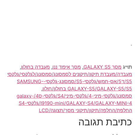
.
תוייג
מסך GALAXY S5
,
מסך איפוד ננו
,
מעבדה בחולון
,
מעבדה/מעבדת תיקון/תיקונים לסמסונג/סמסונג/לגלקסי/גלקסי
S5/ד5/אס-חמש/גלקסי-S5/סמסונג-גלקסי-SAMSUNG-
GALAXY-S5/GALAXY-S5/S5 בחולון/חולון
,
סמסונג/גלקסי-מיני-4/גלקסי-מיני/S4/גלקסי-ס4/galaxy-
I9190-mini/GALAXY-S4/GALAXY-MINI-4/גלקסי-S4
החלפת/החלפה/תיקון/תיקוני מסך/תצוגה/LCD
כתיבת תגובה