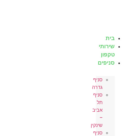
לג
תוכן
בית
שירותי
טקפון
סניפים
סניף
גדרה
סניף
תל
אביב
–
שינקין
סניף