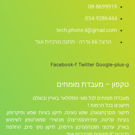
08-8699919
054-9286444
tech.phone.il@gmail.com
הרצל 66 גדרה - תחנה מרכזית אגד
Facebook-f
Twitter
Google-plus-g
טקפון – מעבדת מומחים
מעבדת מומחים לכל סוגי הסלולאר בארץ ובעולם
תיקונים בכל הרמות !
תיקוני מסך(תצוגה), שקע טעינה, תיקון בעיות שמע ומיקרופון,
בעיות קליטה, פתיחה(פריצה) מכשירי סמארטפון לשימוש
בארץ, עדכוני תוכנה(עדכון גירסה), תיקון נזקי מים, החלפת
רכיבים ICׁ,תיקונים מורכבים ועוד….