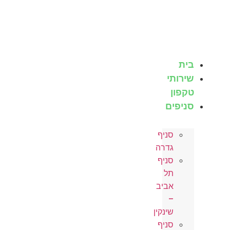
לג
תוכן
בית
שירותי
טקפון
סניפים
סניף
גדרה
סניף
תל
אביב
–
שינקין
סניף