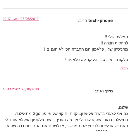
08/08/2010 בשעה 19:17
tech-phone
הגיב:
המלצה שלי !!
להחליף חברה !!
מהניסיון שלי, פלאפון הם החברה הכי לא הוגנים !
סלקום… אורנג … העיקר לא פלאפון !
Reply
20/10/2010 בשעה 10:44
מיקי
הגיב:
שלום,
גם אני לצערי ברשת פלאפון.. קניתי חיקוי של אייפון 3gs מתאילנד.
בתאילנד כמובן שהוא עבד לי אך פה בארץ ברשת פלאפון הוא לא עובד לי.
האם יש אפשרות לפרוץ את המכשיר, או לשנות את ההגדרות ככה שהוא