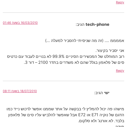
Reply
16/03/2010 בשעה 01:46
tech-phone
הגיב:
אממממ …. (זה מה שניסיתי להסביר למעלה …)
אני יסביר בקיצור.
רוב המוחלט של המכשירים הסיניים 99.9% לא בנויים לעבוד עם כרטיס
סים של פלאפון בגלל שהם לא משדרים בתדר 2100 – דור 3.
Reply
18/07/2010 בשעה 08:11
ישי
הגיב:
מישהו פה יכול להמליץ לי בבקשה על אתר שממנו אפשר לרכוש נייד כמו
הדגם של נוקיה E71 או E72 אבל שאפשר להלביש עליו סים של פלאפון
בלבד. לא אורנג' ולא סלקום.
תודה