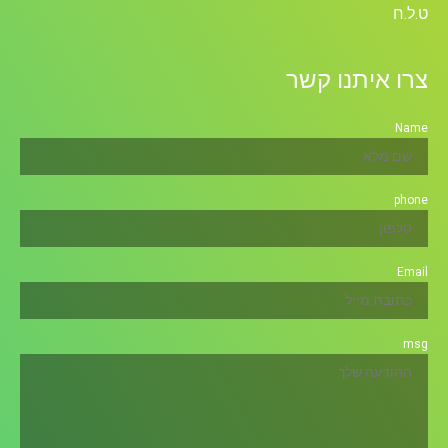
ט.ל.ח
צרו איתנו קשר
Name
phone
Email
msg