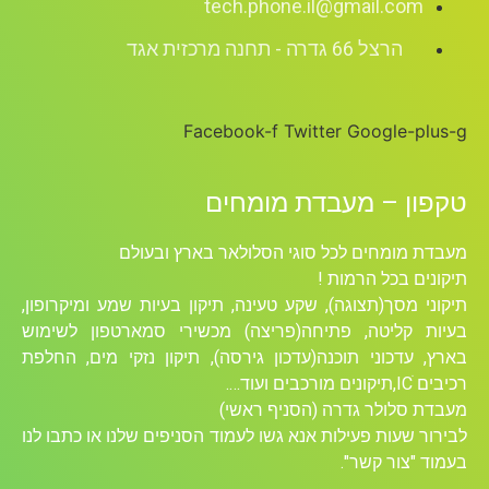
tech.phone.il@gmail.com
הרצל 66 גדרה - תחנה מרכזית אגד
Facebook-f
Twitter
Google-plus-g
טקפון – מעבדת מומחים
מעבדת מומחים לכל סוגי הסלולאר בארץ ובעולם
תיקונים בכל הרמות !
תיקוני מסך(תצוגה), שקע טעינה, תיקון בעיות שמע ומיקרופון,
בעיות קליטה, פתיחה(פריצה) מכשירי סמארטפון לשימוש
בארץ, עדכוני תוכנה(עדכון גירסה), תיקון נזקי מים, החלפת
רכיבים ICׁ,תיקונים מורכבים ועוד….
מעבדת סלולר גדרה (הסניף ראשי)
לבירור שעות פעילות אנא גשו לעמוד הסניפים שלנו או כתבו לנו
בעמוד "צור קשר".