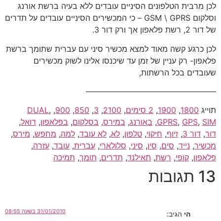
לכן מרבית הטלפונים הסיניים עובדים ללא בעיה ברשת אורנג
וסלקום GSM \ GPRS – כי המכשירים הסיניים עובדים על תדרים
של דור 2, רשת פלאפון אך ורק דור 3.
לכן כרגע קשה מאוד למצא מכשיר סיני עם עברית שתומך ברשת
פלאפון- רק עניין של זמן עד שיכנסו אלינו לשוק מכשירים
שעובדים בכל הרשתות,
————————————————–
תוייג
1800
,
1900
,
2 סימים
,
2100
,
3
,
850
,
900
,
,
DUAL
SIM
,
GPS
,
GPRS
,
באורנג
,
במירס
,
בסלקום
,
בפלאפון
,
דואל
,
דור
,
דור 3
,
זיוף
,
חיקוי
,
טלפון
,
לא
,
לא עובד
,
למה
,
מחפש
,
מירס
,
מכשיר
,
נייד
,
סים
,
סין
,
סיני
,
סלולארי
,
עברית
,
עובד
,
עזרה
,
פלאפון
,
קופי
,
רשת
,
תאילנד
,
תדרים
,
תומך
,
תמיכה
13 תגובות
31/01/2010 בשעה 08:55
הי
הגיב: