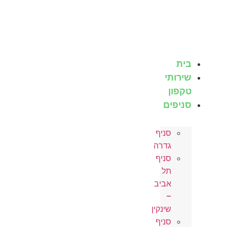
לג
תוכן
בית
שירותי
טקפון
סניפים
סניף
גדרה
סניף
תל
אביב
–
שינקין
סניף