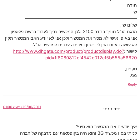
תודה
שי
—————————————————————————–
שלום שי,
הדגם הנ"ל תומך בתדר 2100 ולכן המכשיר צריך לעבוד ברשת פלאפון,
אני באופן אישי לא מכיר את המכשיר ולכן אני לא יודע האם המכשיר תקין
לא עושה בעיות ואין לי ניסיון בצריבה עברית למכשיר הנ"ל.
קישור :
http://www.dhgate.com/product/productdisplay.do?
pid=ff8080812cf4542c012cf5b555a56620
טקפון,
מני.
Reply
19/06/2011 בשעה 01:06
נדב
הגיב:
איך יודעים אם המכשיר הוא סיני?
קניתי בסיו מכשיר 3G והוא היה בקופסאות עם מדבקה של חברה
אמריקאית