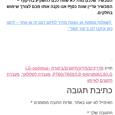
המכשיר שלכם מת? לא שווה לכם להשקיע בתיקון? –
המכשיר עדיין שווה כסף! אנו נקנה אותו מכם לצורך שימוש
בחלקים.
לשאלות נוספות או הצעת מחיר לתיקון דגם זה או אחר – לחצו
כאן וכתבו לנו ב"צור קשר"
.
תוייג
מדריכים/מידע/תיקונים/ביקורת LG-optimus-
L9/LG/אופטימוס-L9/פ760/P760
,
מעבדה לסלולאר
,
מעבדת
תיקונים לאייפון
כתיבת תגובה
האימייל לא יוצג באתר.
שדות החובה מסומנים
*
התגובה שלך
*