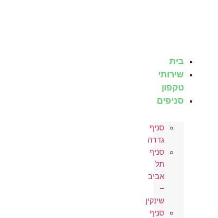
לג
תוכן
בית
שירותי
טקפון
סניפים
סניף
גדרה
סניף
תל
אביב
–
שינקין
סניף