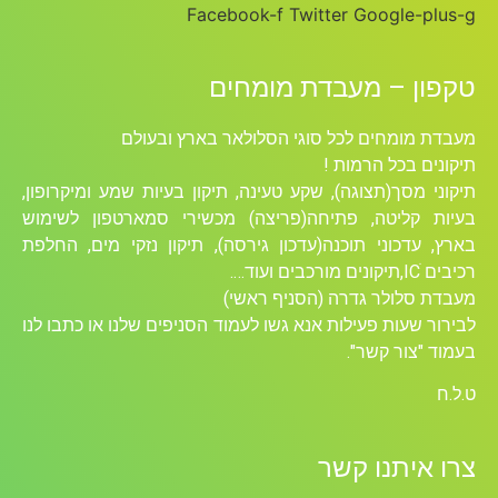
Facebook-f
Twitter
Google-plus-g
טקפון – מעבדת מומחים
מעבדת מומחים לכל סוגי הסלולאר בארץ ובעולם
תיקונים בכל הרמות !
תיקוני מסך(תצוגה), שקע טעינה, תיקון בעיות שמע ומיקרופון,
בעיות קליטה, פתיחה(פריצה) מכשירי סמארטפון לשימוש
בארץ, עדכוני תוכנה(עדכון גירסה), תיקון נזקי מים, החלפת
רכיבים ICׁ,תיקונים מורכבים ועוד….
מעבדת סלולר גדרה (הסניף ראשי)
לבירור שעות פעילות אנא גשו לעמוד הסניפים שלנו או כתבו לנו
בעמוד "צור קשר".
ט.ל.ח
צרו איתנו קשר