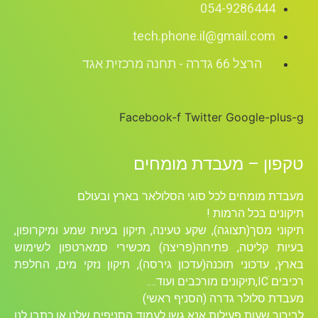
054-9286444
tech.phone.il@gmail.com
הרצל 66 גדרה - תחנה מרכזית אגד
Facebook-f
Twitter
Google-plus-g
טקפון – מעבדת מומחים
מעבדת מומחים לכל סוגי הסלולאר בארץ ובעולם
תיקונים בכל הרמות !
תיקוני מסך(תצוגה), שקע טעינה, תיקון בעיות שמע ומיקרופון,
בעיות קליטה, פתיחה(פריצה) מכשירי סמארטפון לשימוש
בארץ, עדכוני תוכנה(עדכון גירסה), תיקון נזקי מים, החלפת
רכיבים ICׁ,תיקונים מורכבים ועוד….
מעבדת סלולר גדרה (הסניף ראשי)
לבירור שעות פעילות אנא גשו לעמוד הסניפים שלנו או כתבו לנו