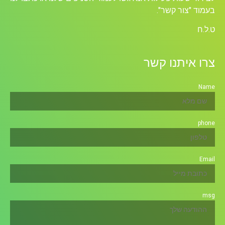
בעמוד "צור קשר".
ט.ל.ח
צרו איתנו קשר
Name
phone
Email
msg