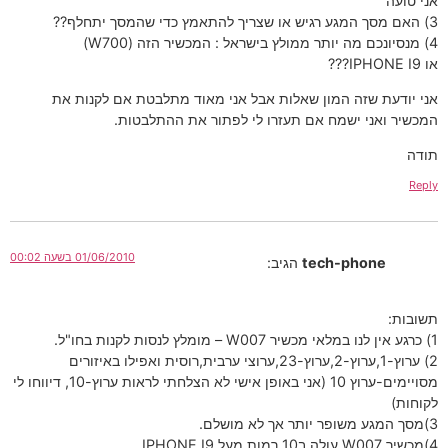
אני טועה
3) האם מסך המגע רגיש או שצריך להתאמץ כדי שהמסך יתחלף??
4) מנסיונכם מה יותר ממולץ בישראל : המכשיר הזה (W700)
או IPHONE I9???
אני יודעת שזה המון שאלות אבל אני מאוד מתלבטת אם לקנות את
המכשיר ואני ישמח אם תעזרו לי לפתור את ההתלבטות.
תודה
Reply
01/06/2010 בשעה 00:02
tech-phone
הגיב:
תשובות:
1) כרגע אין לנו במלאי מכשיר W007 – מומלץ לנסות לקנות בחו"ל.
2) ערוץ-1,ערוץ-2,ערוץ-23,ערוצי ערבית,רוסית ואפילו באיזורים
מסויימים-ערוץ 10 (אני באופן אישי לא הצלחתי לראות ערוץ-10, דיווחו לי
לקוחות)
3)מסך המגע משופר יותר אך לא מושלם.
4)מכשיר W007 עולה ב10 רמות מעל IPHONE I9.