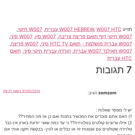
תוייג
W007 HTC עברית
,
W007 HEBREW
,
W007 חיקוי
,
W007 חיקוי זיוף תואם פריצה צריבה
,
W007 סין
,
W007 סיני
,
W007 עברית מושלמת - תואם HTC TV סיני
,
W007 פריצה
,
W007 תאילנד W007 עברית
,
הורדה עברית חיקוי סיני
,
תואם
HTC עברית
7 תגובות
31/05/2010 בשעה 09:31
zomzom
הגיב:
יש לי מספר שאלות :
1) האם אתם מוכרים את המכשיר בחנות ואם כן אז מה המחיר??
2) אילו ערוצים קולטים בטלוויזיה?? כי עד כמה שאני יודעת בארץ אין כבר
טלויזיה שקולטים עם אנטנות זה או כבלים או לווין- בבקשה תקנו אותי אם