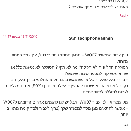
W007)+בטרייה?
האם יש לרכישה מגן מסך אורגינלי?
Reply
13/11/2010 בשעה 14:47
techphoneadmin
הגיב:
טען עבור המכשיר W007 – מטען סמסונג מקורי רגיל, אין צורך במטען
מיוחד.
הסוללה החלופית לא תקינה? מה לא תקין? הסוללה לא נטענת כלל או
שהיא מספיקה למספר שעות שימוש?
– בדרך כלל סוללות של א השתמשו בהם תקופה(חלופי בדרך כלל) הם
רקות לחלוטין אין אפשרות להטעין – יש לנו פיתרון (90%) אנחנו מצליחים
לגרום לסוללה לחזור לחיים.
מגן מסך אין לנו עבור W007, אבל יש לנו לדגמים אחרים הדומים לW007
– אפשר להתאים מגן מסך למכשיר שלך (צריך לעבור ולבדוק מה מתאים
יותר)
מני.