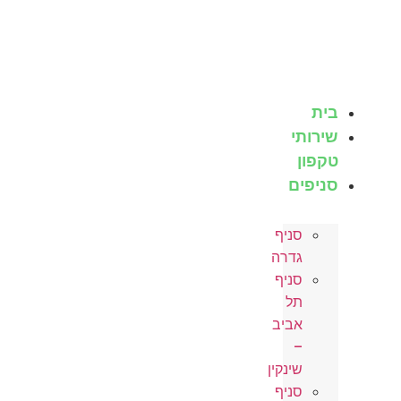
לג
תוכן
בית
שירותי
טקפון
סניפים
סניף
גדרה
סניף
תל
אביב
–
שינקין
סניף