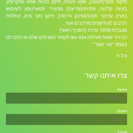
תיקוני מסך(תצוגה), שקע טעינה, תיקון בעיות שמע ומיקרופון,
בעיות קליטה, פתיחה(פריצה) מכשירי סמארטפון לשימוש
בארץ, עדכוני תוכנה(עדכון גירסה), תיקון נזקי מים, החלפת
רכיבים ICׁ,תיקונים מורכבים ועוד….
מעבדת סלולר גדרה (הסניף ראשי)
לבירור שעות פעילות אנא גשו לעמוד הסניפים שלנו או כתבו לנו
בעמוד "צור קשר".
ט.ל.ח
צרו איתנו קשר
Name
phone
Email