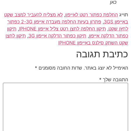
כאן
תוייג
החלפת כפתור רטט לאייפון
,
לא מצליח להעביר למצב שקט
באייפון 3GS
,
פתרון בעיות החלפה מעבדה אייפון 2-3G כפתור
לחץן שקט
,
תיקון החלפה לחצן רטט צליל אייפון IPHONE
,
תיקון
כפתור הדלקה אייפון
,
תיקון כפתור הדלקה אייפון 3G
,
תיקון לחצן
שקט השתק סילנס באייפון IPHONE
כתיבת תגובה
האימייל לא יוצג באתר.
שדות החובה מסומנים
*
התגובה שלך
*