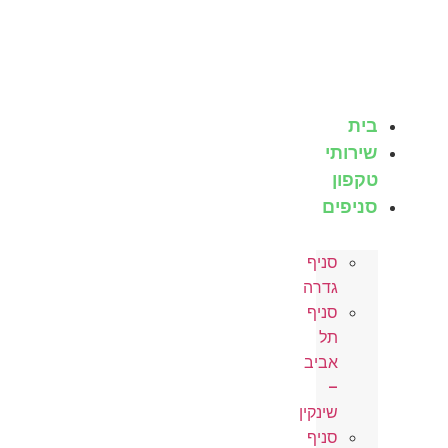
לג
תוכן
בית
שירותי
טקפון
סניפים
סניף
גדרה
סניף
תל
אביב
–
שינקין
סניף